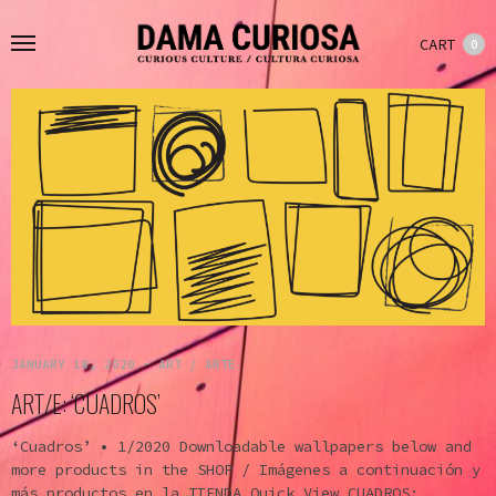
CART
0
JANUARY 18, 2020
-
ART / ARTE
ART/E: ‘CUADROS’
‘Cuadros’ • 1/2020 Downloadable wallpapers below and
more products in the SHOP / Imágenes a continuación y
más productos en la TIENDA Quick View CUADROS:…