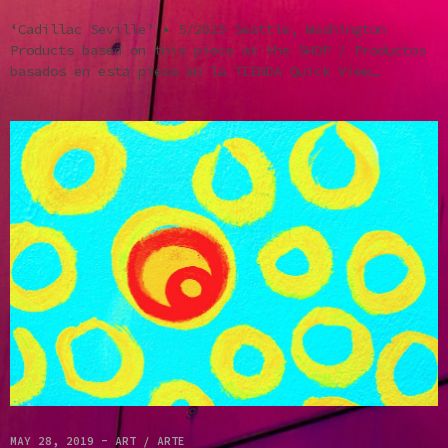
‘Cadillac Seville’ • 5/2019 Seattle, Washington
Products based on this piece at the SHOP / Productos
basados en esta pieza en la TIENDA Quick View…
MAY 28, 2019
-
ART / ARTE